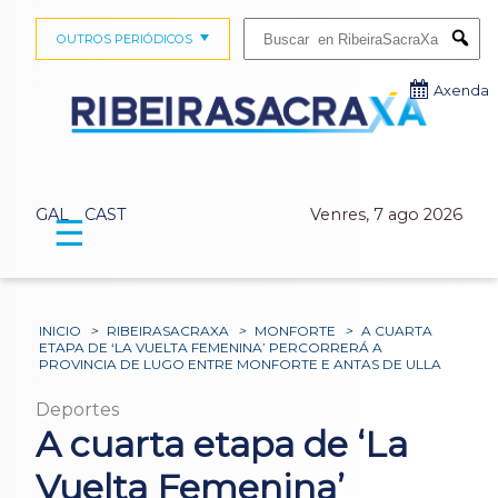
Buscar:
OUTROS PERIÓDICOS
Submi
Axenda
GAL
CAST
Venres, 7 ago 2026
☰
INICIO
>
RIBEIRASACRAXA
>
MONFORTE
>
A CUARTA
ETAPA DE ‘LA VUELTA FEMENINA’ PERCORRERÁ A
PROVINCIA DE LUGO ENTRE MONFORTE E ANTAS DE ULLA
Deportes
A cuarta etapa de ‘La
Vuelta Femenina’