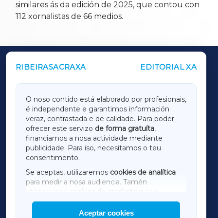
similares ás da edición de 2025, que contou con
112 xornalistas de 66 medios.
RIBEIRASACRAXA
EDITORIAL XA
OUTROS PERIÓDICOS
GALICIAXA
O noso contido está elaborado por profesionais,
é independente e garantimos información
LUGOXA
veraz, contrastada e de calidade. Para poder
ofrecer este servizo
de forma gratuíta
,
financiamos a nosa actividade mediante
TERRACHAXA
publicidade. Para iso, necesitamos o teu
consentimento.
SARRIAXA
Se aceptas, utilizaremos
cookies de analítica
para medir a nosa audiencia. Tamén
AMARIÑAXA
utilizaremos
cookies de marketing
para
mostrar publicidade de terceiros.
Aceptar cookies
RIBEIRASACRAXA
Así mesmo, podes personalizar a elección das