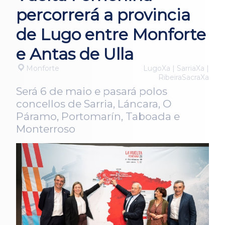
percorrerá a provincia
de Lugo entre Monforte
e Antas de Ulla
Monforte
LugoXa | SarriaXa |
RibeiraSacraXa
Será 6 de maio e pasará polos
concellos de Sarria, Láncara, O
Páramo, Portomarín, Taboada e
Monterroso