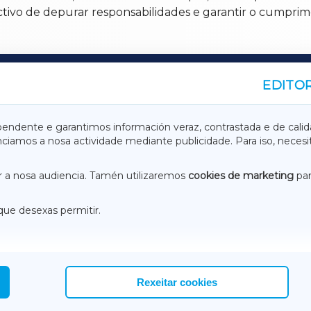
tivo de depurar responsabilidades e garantir o cumprim
EDITOR
A
TERRACHAXA
pendente e garantimos información veraz, contrastada e de calid
anciamos a nosa actividade mediante publicidade. Para iso, neces
ASACRAXA
ACORUÑAXA
 a nosa audiencia. Tamén utilizaremos
cookies de marketing
par
que desexas permitir.
ACEBOOK
CONTACTO
NSTAGRAM
EMEROTECA
Rexeitar cookies