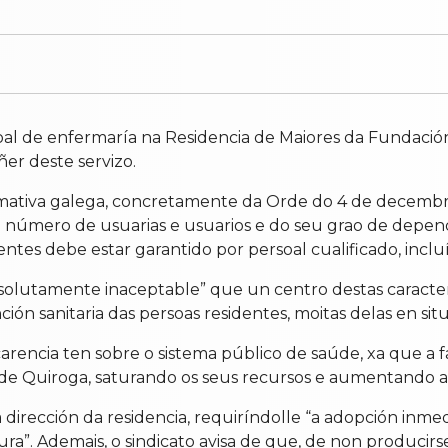
oal de enfermaría na Residencia de Maiores da Fundaci
ñer deste servizo.
mativa galega, concretamente da Orde do 4 de decembro
o número de usuarias e usuarios e do seu grao de depen
dentes debe estar garantido por persoal cualificado, inclu
solutamente inaceptable” que un centro destas caracte
ión sanitaria das persoas residentes, moitas delas en sit
arencia ten sobre o sistema público de saúde, xa que a 
e de Quiroga, saturando os seus recursos e aumentando a
a dirección da residencia, requiríndolle “a adopción inm
ra”. Ademais, o sindicato avisa de que, de non producirs