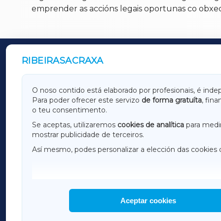
emprender as accións legais oportunas co obxec
RIBEIRASACRAXA
OUTROS PERIÓDICOS
GALICIAXA
LUGOX
O noso contido está elaborado por profesionais, é inde
Para poder ofrecer este servizo
de forma gratuíta
, fin
AMARIÑAXA
RIBEIR
o teu consentimento.
OURENSEXA
Se aceptas, utilizaremos
cookies de analítica
para medir
mostrar publicidade de terceiros.
Así mesmo, podes personalizar a elección das cookies 
F
I
H
Aceptar cookies