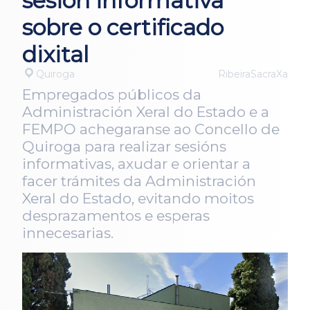
sesión informativa
sobre o certificado
dixital
Quiroga
RibeiraSacraXa
Empregados públicos da
Administración Xeral do Estado e a
FEMPO achegaranse ao Concello de
Quiroga para realizar sesións
informativas, axudar e orientar a
facer trámites da Administración
Xeral do Estado, evitando moitos
desprazamentos e esperas
innecesarias.