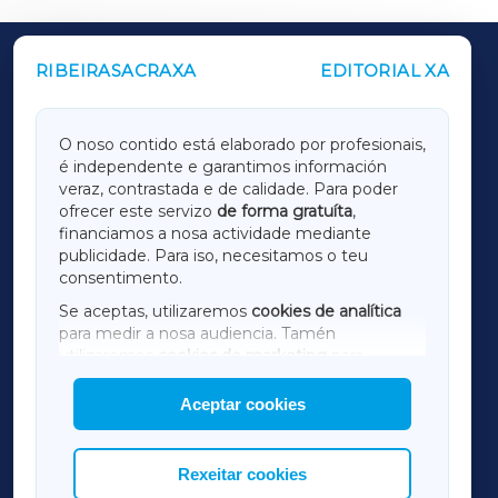
RIBEIRASACRAXA
EDITORIAL XA
OUTROS PERIÓDICOS
GALICIAXA
O noso contido está elaborado por profesionais,
é independente e garantimos información
LUGOXA
veraz, contrastada e de calidade. Para poder
ofrecer este servizo
de forma gratuíta
,
financiamos a nosa actividade mediante
TERRACHAXA
publicidade. Para iso, necesitamos o teu
consentimento.
SARRIAXA
Se aceptas, utilizaremos
cookies de analítica
para medir a nosa audiencia. Tamén
AMARIÑAXA
utilizaremos
cookies de marketing
para
mostrar publicidade de terceiros.
Aceptar cookies
RIBEIRASACRAXA
Así mesmo, podes personalizar a elección das
cookies que desexas permitir.
ACORUÑAXA
Rexeitar cookies