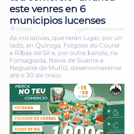
este venres en 6
municipios lucenses
Quiroga
LugoXa | RibeiraSacraXa
As iniciativas, que terán lugar, por un
lado, en Quiroga, Folgoso do Courel
e Ribas de Sil e, por outra banda, na
Fonsagrada, Navia de Suarna e
Negueira de Muñiz, desenvolveranse
até o 30 de maio