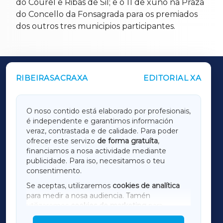
do Courel e Ribas de Sil; e o 11 de xuño na Praza
do Concello da Fonsagrada para os premiados
dos outros tres municipios participantes.
RIBEIRASACRAXA
EDITORIAL XA
OUTROS PERIÓDICOS
GALICIAXA
O noso contido está elaborado por profesionais,
é independente e garantimos información
LUGOXA
veraz, contrastada e de calidade. Para poder
ofrecer este servizo
de forma gratuíta
,
financiamos a nosa actividade mediante
TERRACHAXA
publicidade. Para iso, necesitamos o teu
consentimento.
SARRIAXA
Se aceptas, utilizaremos
cookies de analítica
para medir a nosa audiencia. Tamén
AMARIÑAXA
utilizaremos
cookies de marketing
para
mostrar publicidade de terceiros.