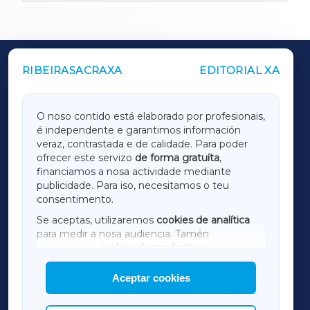
RIBEIRASACRAXA
EDITORIAL XA
OUTROS PERIÓDICOS
GALICIAXA
O noso contido está elaborado por profesionais,
é independente e garantimos información
LUGOXA
veraz, contrastada e de calidade. Para poder
ofrecer este servizo
de forma gratuíta
,
financiamos a nosa actividade mediante
TERRACHAXA
publicidade. Para iso, necesitamos o teu
consentimento.
SARRIAXA
Se aceptas, utilizaremos
cookies de analítica
para medir a nosa audiencia. Tamén
AMARIÑAXA
utilizaremos
cookies de marketing
para
mostrar publicidade de terceiros.
Aceptar cookies
RIBEIRASACRAXA
Así mesmo, podes personalizar a elección das
cookies que desexas permitir.