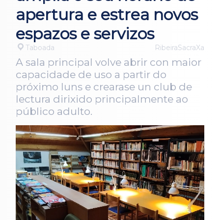
apertura e estrea novos
espazos e servizos
Taboada
RibeiraSacraXa
A sala principal volve abrir con maior
capacidade de uso a partir do
próximo luns e crearase un club de
lectura dirixido principalmente ao
público adulto.