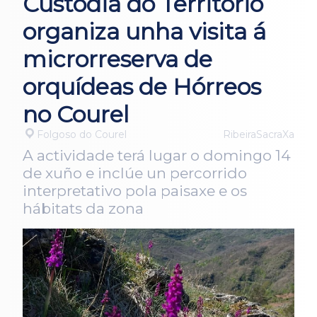
Custodia do Territorio
organiza unha visita á
microrreserva de
orquídeas de Hórreos
no Courel
Folgoso do Courel
RibeiraSacraXa
A actividade terá lugar o domingo 14
de xuño e inclúe un percorrido
interpretativo pola paisaxe e os
hábitats da zona