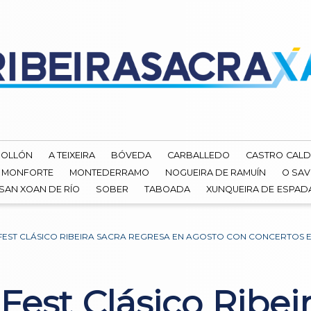
ROLLÓN
A TEIXEIRA
BÓVEDA
CARBALLEDO
CASTRO CALD
MONFORTE
MONTEDERRAMO
NOGUEIRA DE RAMUÍN
O SAV
SAN XOAN DE RÍO
SOBER
TABOADA
XUNQUEIRA DE ESPA
 FEST CLÁSICO RIBEIRA SACRA REGRESA EN AGOSTO CON CONCERTOS 
 Fest Clásico Ribei