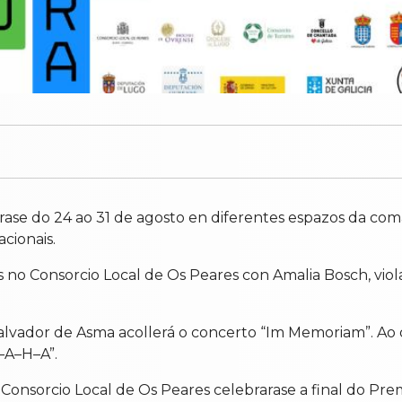
brarase do 24 ao 31 de agosto en diferentes espazos da c
acionais.
as no Consorcio Local de Os Peares con Amalia Bosch, vio
alvador de Asma acollerá o concerto “Im Memoriam”. Ao d
–A–H–A”.
o Consorcio Local de Os Peares celebrarase a final do Prem