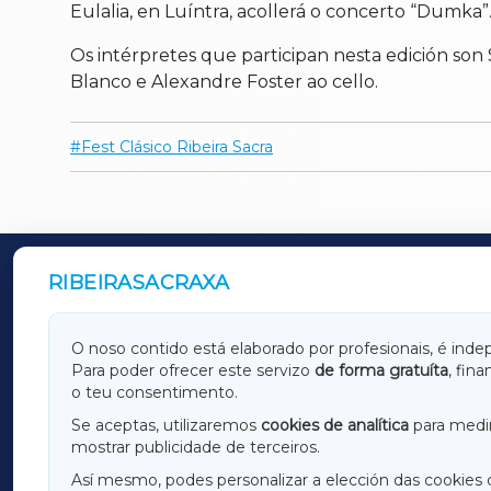
Eulalia, en Luíntra, acollerá o concerto “Dumka”
Os intérpretes que participan nesta edición son 
Blanco e Alexandre Foster ao cello.
Fest Clásico Ribeira Sacra
RIBEIRASACRAXA
OUTROS PERIÓDICOS
GALICIAXA
LUGOX
O noso contido está elaborado por profesionais, é inde
Para poder ofrecer este servizo
de forma gratuíta
, fin
AMARIÑAXA
RIBEIR
o teu consentimento.
OURENSEXA
Se aceptas, utilizaremos
cookies de analítica
para medir
mostrar publicidade de terceiros.
Así mesmo, podes personalizar a elección das cookies 