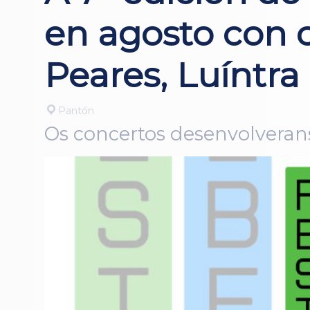
en agosto con 
Peares, Luíntra
Pantón
Os concertos desenvolveranse