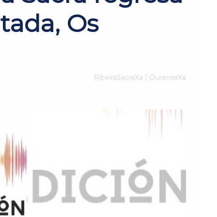
tada, Os
RibeiraSacraXa | OurenseXa
o