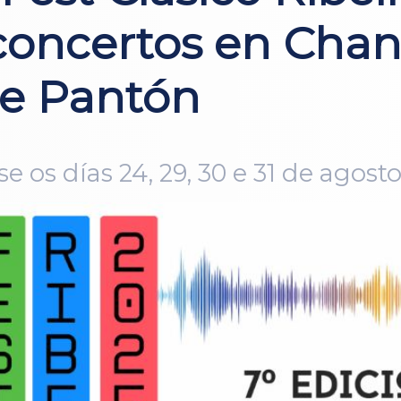
concertos en Chan
 e Pantón
 os días 24, 29, 30 e 31 de agost