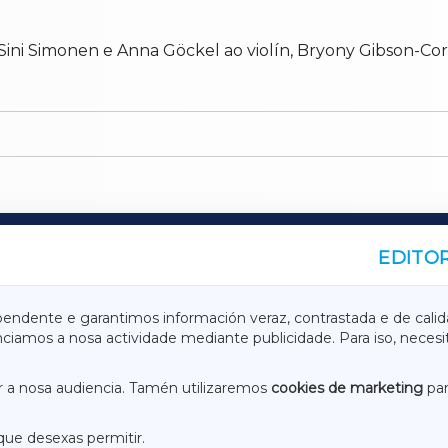
.
Sini Simonen e Anna Göckel ao violín, Bryony Gibson-Corn
EDITOR
A
TERRACHAXA
pendente e garantimos información veraz, contrastada e de calid
anciamos a nosa actividade mediante publicidade. Para iso, neces
ASACRAXA
ACORUÑAXA
 a nosa audiencia. Tamén utilizaremos
cookies de marketing
par
que desexas permitir.