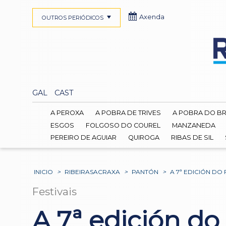
Axenda
OUTROS PERIÓDICOS
GAL
CAST
A PEROXA
A POBRA DE TRIVES
A POBRA DO B
ESGOS
FOLGOSO DO COUREL
MANZANEDA
PEREIRO DE AGUIAR
QUIROGA
RIBAS DE SIL
INICIO
>
RIBEIRASACRAXA
>
PANTÓN
>
A 7ª EDICIÓN DO
Festivais
A 7ª edición do