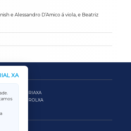
ish e Alessandro D’Amico á viola, e Beatriz
IAL XA
SARRIAXA
ade.
itamos
FERROLXA
a