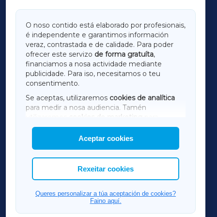
GALICIAXA
O noso contido está elaborado por profesionais,
é independente e garantimos información
LUGOXA
veraz, contrastada e de calidade. Para poder
ofrecer este servizo
de forma gratuíta
,
financiamos a nosa actividade mediante
TERRACHAXA
publicidade. Para iso, necesitamos o teu
consentimento.
SARRIAXA
Se aceptas, utilizaremos
cookies de analítica
para medir a nosa audiencia. Tamén
AMARIÑAXA
utilizaremos
cookies de marketing
para
mostrar publicidade de terceiros.
Aceptar cookies
RIBEIRASACRAXA
Así mesmo, podes personalizar a elección das
cookies que desexas permitir.
ACORUÑAXA
Rexeitar cookies
FERROLXA
Queres personalizar a túa aceptación de cookies?
Faino aquí.
OURENSEXA