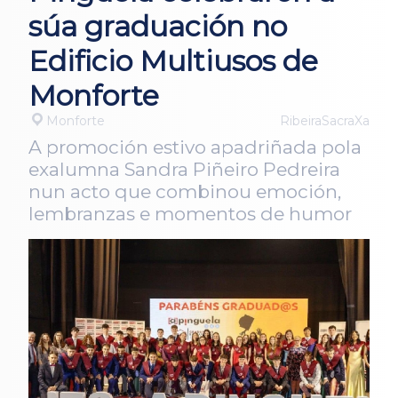
súa graduación no
Edificio Multiusos de
Monforte
Monforte
RibeiraSacraXa
A promoción estivo apadriñada pola
exalumna Sandra Piñeiro Pedreira
nun acto que combinou emoción,
lembranzas e momentos de humor