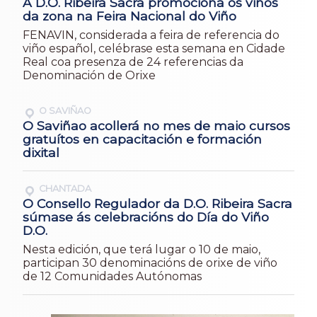
A D.O. Ribeira Sacra promociona os viños
da zona na Feira Nacional do Viño
FENAVIN, considerada a feira de referencia do
viño español, celébrase esta semana en Cidade
Real coa presenza de 24 referencias da
Denominación de Orixe
O SAVIÑAO
O Saviñao acollerá no mes de maio cursos
gratuítos en capacitación e formación
dixital
CHANTADA
O Consello Regulador da D.O. Ribeira Sacra
súmase ás celebracións do Día do Viño
D.O.
Nesta edición, que terá lugar o 10 de maio,
participan 30 denominacións de orixe de viño
de 12 Comunidades Autónomas