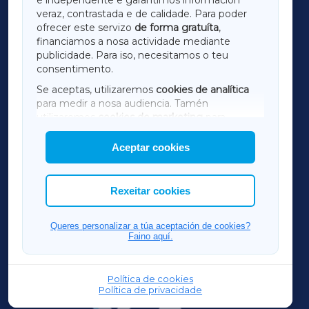
LUGOXA
veraz, contrastada e de calidade. Para poder
ofrecer este servizo
de forma gratuíta
,
financiamos a nosa actividade mediante
TERRACHAXA
publicidade. Para iso, necesitamos o teu
consentimento.
SARRIAXA
Se aceptas, utilizaremos
cookies de analítica
para medir a nosa audiencia. Tamén
AMARIÑAXA
utilizaremos
cookies de marketing
para
mostrar publicidade de terceiros.
Aceptar cookies
RIBEIRASACRAXA
Así mesmo, podes personalizar a elección das
cookies que desexas permitir.
ACORUÑAXA
Rexeitar cookies
FERROLXA
Queres personalizar a túa aceptación de cookies?
Faino aquí.
OURENSEXA
Política de cookies
Política de privacidade