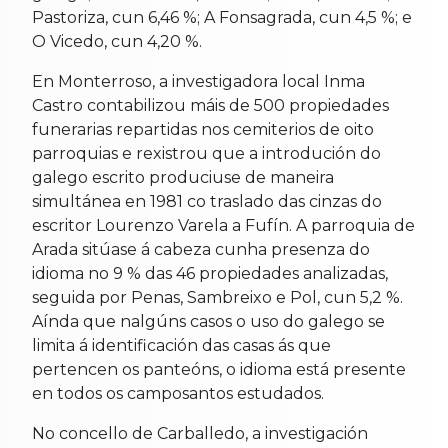
Pastoriza, cun 6,46 %; A Fonsagrada, cun 4,5 %; e
O Vicedo, cun 4,20 %.
En Monterroso, a investigadora local Inma
Castro contabilizou máis de 500 propiedades
funerarias repartidas nos cemiterios de oito
parroquias e rexistrou que a introdución do
galego escrito produciuse de maneira
simultánea en 1981 co traslado das cinzas do
escritor Lourenzo Varela a Fufín. A parroquia de
Arada sitúase á cabeza cunha presenza do
idioma no 9 % das 46 propiedades analizadas,
seguida por Penas, Sambreixo e Pol, cun 5,2 %.
Aínda que nalgúns casos o uso do galego se
limita á identificación das casas ás que
pertencen os panteóns, o idioma está presente
en todos os camposantos estudados.
No concello de Carballedo, a investigación