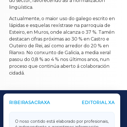
do sector, favorecendo así a normalización
lingüística.
Actualmente, o maior uso do galego escrito en
lápidas e esquelas rexístrase na parroquia de
Esteiro, en Muros, onde alcanza o 37 %. Tamén
destacan cifras próximas ao 30 % en Castro e
Outeiro de Rei, así como arredor do 20 % en
Rianxo. No conxunto de Galicia, a media xeral
pasou do 0,8 % ao 4 % nos últimos anos, nun
proceso que continúa aberto á colaboración
cidadá.
RIBEIRASACRAXA
EDITORIAL XA
OUTROS PERIÓDICOS
GALICIAXA
O noso contido está elaborado por profesionais,
é independente e garantimos información