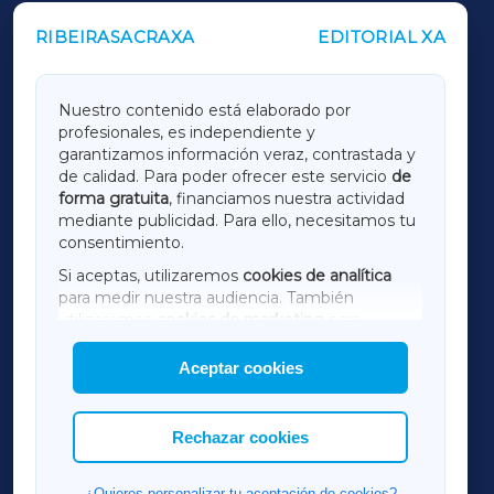
RIBEIRASACRAXA
EDITORIAL XA
OUTROS PERIÓDICOS
GALICIAXA
Nuestro contenido está elaborado por
profesionales, es independiente y
LUGOXA
garantizamos información veraz, contrastada y
de calidad. Para poder ofrecer este servicio
de
forma gratuita
, financiamos nuestra actividad
TERRACHAXA
mediante publicidad. Para ello, necesitamos tu
consentimiento.
SARRIAXA
Si aceptas, utilizaremos
cookies de analítica
para medir nuestra audiencia. También
AMARIÑAXA
utilizaremos
cookies de marketing
para
mostrar publicidad de terceros.
Aceptar cookies
RIBEIRASACRAXA
Asimismo, puedes personalizar la elección de
las cookies que deseas permitir.
ACORUÑAXA
Rechazar cookies
FERROLXA
¿Quieres personalizar tu aceptación de cookies?