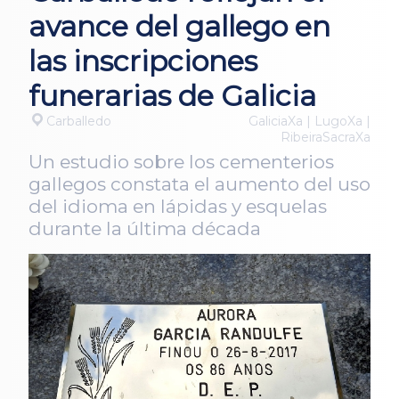
avance del gallego en
las inscripciones
funerarias de Galicia
Carballedo
GaliciaXa | LugoXa |
RibeiraSacraXa
Un estudio sobre los cementerios
gallegos constata el aumento del uso
del idioma en lápidas y esquelas
durante la última década