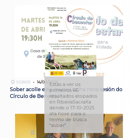
SOBER
14/04/2026
Estás a ver os
Sober acolle este martes unha nova sesión do
primeiros 66
resultados atopados
Círculo de Benestar
en RibeiraSacraXa
dende o 17-10-2025
ata hoxe para o
termo de busca
"sober"