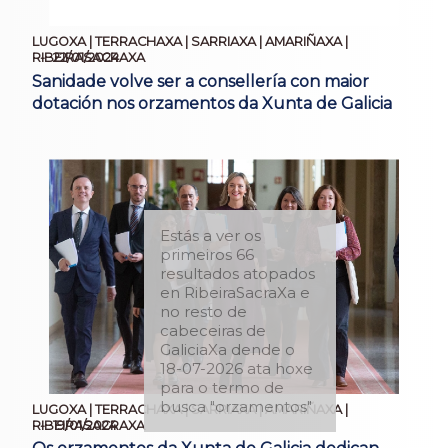
LUGOXA | TERRACHAXA | SARRIAXA | AMARIÑAXA |
22/01/2024
RIBEIRASACRAXA
Sanidade volve ser a consellería con maior
dotación nos orzamentos da Xunta de Galicia
Estás a ver os
primeiros 66
resultados atopados
en RibeiraSacraXa e
no resto de
cabeceiras de
GaliciaXa dende o
18-07-2026 ata hoxe
para o termo de
busca "orzamentos"
LUGOXA | TERRACHAXA | SARRIAXA | AMARIÑAXA |
19/01/2024
RIBEIRASACRAXA