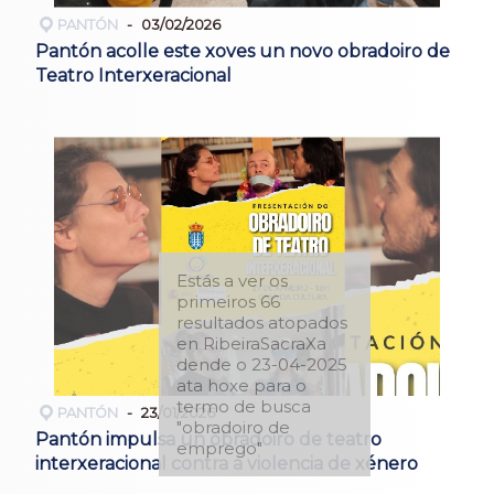
PANTÓN
03/02/2026
Pantón acolle este xoves un novo obradoiro de
Teatro Interxeracional
Estás a ver os
primeiros 66
resultados atopados
en RibeiraSacraXa
dende o 23-04-2025
ata hoxe para o
termo de busca
PANTÓN
23/01/2026
"obradoiro de
Pantón impulsa un obradoiro de teatro
emprego"
interxeracional contra a violencia de xénero