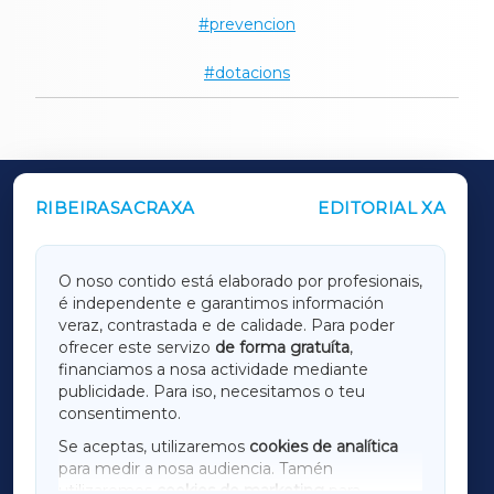
prevencion
dotacions
RIBEIRASACRAXA
EDITORIAL XA
OUTROS PERIÓDICOS
GALICIAXA
O noso contido está elaborado por profesionais,
é independente e garantimos información
LUGOXA
veraz, contrastada e de calidade. Para poder
ofrecer este servizo
de forma gratuíta
,
financiamos a nosa actividade mediante
TERRACHAXA
publicidade. Para iso, necesitamos o teu
consentimento.
SARRIAXA
Se aceptas, utilizaremos
cookies de analítica
para medir a nosa audiencia. Tamén
AMARIÑAXA
utilizaremos
cookies de marketing
para