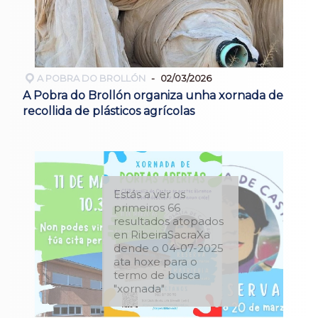
A POBRA DO BROLLÓN
02/03/2026
A Pobra do Brollón organiza unha xornada de
recollida de plásticos agrícolas
Estás a ver os
primeiros 66
resultados atopados
en RibeiraSacraXa
dende o 04-07-2025
ata hoxe para o
termo de busca
"xornada"