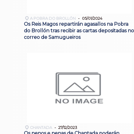
A POBRA DO BROLLÓN
05/01/2024
Os Reis Magos repartirán agasallos na Pobra
do Brollón tras recibir as cartas depositadas no
correo de Samugueiros
CHANTADA
27/12/2023
Os nenos e nenas de Chantada poderán