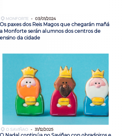
MONFORTE
03/01/2024
Os paxes dos Reis Magos que chegarán mañá
a Monforte serán alumnos dos centros de
ensino da cidade
O SAVIÑAO
31/12/2025
O Nadal continúa no Saviñao con obradoiros e