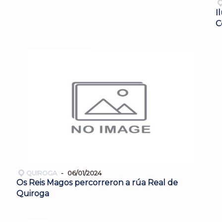
I
C
QUIROGA
06/01/2024
Os Reis Magos percorreron a rúa Real de
Quiroga