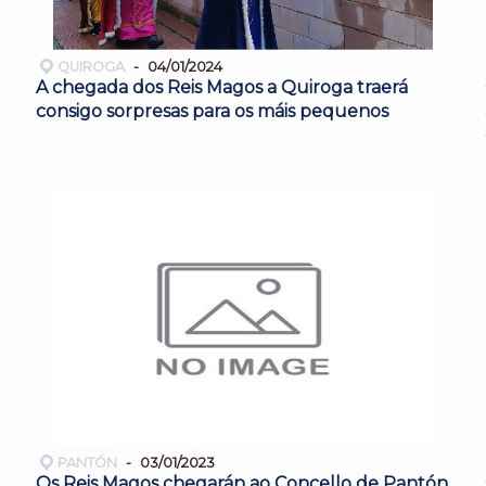
QUIROGA
04/01/2024
A chegada dos Reis Magos a Quiroga traerá
consigo sorpresas para os máis pequenos
PANTÓN
03/01/2023
Os Reis Magos chegarán ao Concello de Pantón