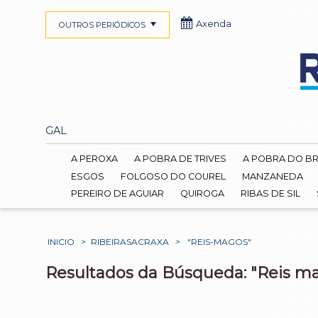
Axenda
OUTROS PERIÓDICOS
GAL
A PEROXA
A POBRA DE TRIVES
A POBRA DO B
ESGOS
FOLGOSO DO COUREL
MANZANEDA
PEREIRO DE AGUIAR
QUIROGA
RIBAS DE SIL
INICIO
>
RIBEIRASACRAXA
>
"REIS-MAGOS"
Resultados da Búsqueda: "Reis m