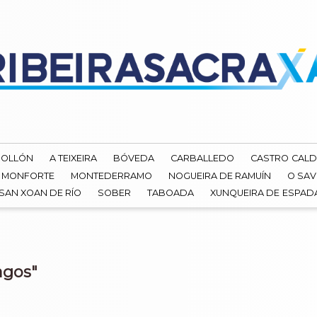
ROLLÓN
A TEIXEIRA
BÓVEDA
CARBALLEDO
CASTRO CALD
MONFORTE
MONTEDERRAMO
NOGUEIRA DE RAMUÍN
O SAV
SAN XOAN DE RÍO
SOBER
TABOADA
XUNQUEIRA DE ESPA
agos"