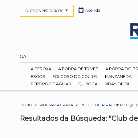
Axenda
OUTROS PERIÓDICOS
GAL
A PEROXA
A POBRA DE TRIVES
A POBRA DO B
ESGOS
FOLGOSO DO COUREL
MANZANEDA
PEREIRO DE AGUIAR
QUIROGA
RIBAS DE SIL
INICIO
>
RIBEIRASACRAXA
>
"CLUB-DE-PIRAGUISMO-QUIX
Resultados da Búsqueda: "Club de