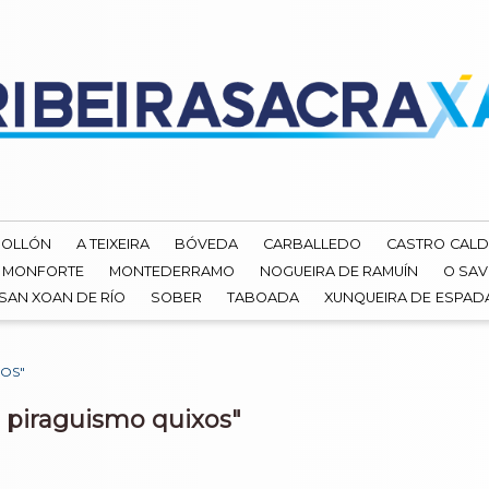
ROLLÓN
A TEIXEIRA
BÓVEDA
CARBALLEDO
CASTRO CALD
MONFORTE
MONTEDERRAMO
NOGUEIRA DE RAMUÍN
O SAV
SAN XOAN DE RÍO
SOBER
TABOADA
XUNQUEIRA DE ESPA
OS"
 piraguismo quixos"