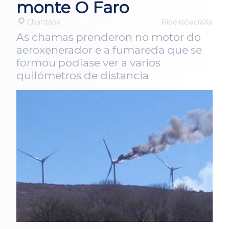
monte O Faro
Chantada
RibeiraSacraXa
As chamas prenderon no motor do
aeroxenerador e a fumareda que se
formou podíase ver a varios
quilómetros de distancia