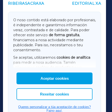
RIBEIRASACRAXA
EDITORIAL XA
OUTROS PERIÓDICOS
GALICIAXA
O noso contido está elaborado por profesionais,
é independente e garantimos información
LUGOXA
veraz, contrastada e de calidade. Para poder
ofrecer este servizo
de forma gratuíta
,
financiamos a nosa actividade mediante
TERRACHAXA
publicidade. Para iso, necesitamos o teu
consentimento.
SARRIAXA
Se aceptas, utilizaremos
cookies de analítica
para medir a nosa audiencia. Tamén
AMARIÑAXA
utilizaremos
cookies de marketing
para
mostrar publicidade de terceiros.
Aceptar cookies
RIBEIRASACRAXA
Así mesmo, podes personalizar a elección das
cookies que desexas permitir.
ACORUÑAXA
Rexeitar cookies
FERROLXA
Queres personalizar a túa aceptación de cookies?
Faino aquí.