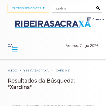
Buscar:
OUTROS PERIÓDICOS
Submi
Axenda
GAL
Venres, 7 ago 2026
☰
INICIO
>
RIBEIRASACRAXA
>
"XARDINS"
Resultados da Búsqueda:
"Xardins"