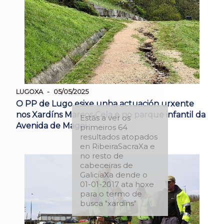
LUGOXA
05/05/2025
O PP de Lugo esixe unha actuación urxente
nos Xardíns Marcos Cela e no parque infantil da
Estás a ver os
Avenida de Magoi
primeiros 64
resultados atopados
en RibeiraSacraXa e
no resto de
cabeceiras de
GaliciaXa dende o
01-01-2017 ata hoxe
para o termo de
busca "xardins"