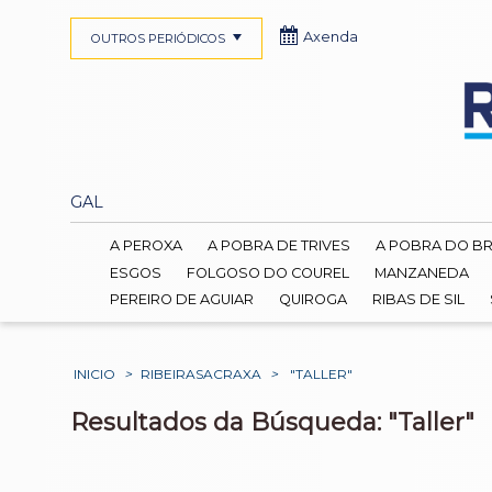
Axenda
OUTROS PERIÓDICOS
GAL
A PEROXA
A POBRA DE TRIVES
A POBRA DO B
ESGOS
FOLGOSO DO COUREL
MANZANEDA
PEREIRO DE AGUIAR
QUIROGA
RIBAS DE SIL
INICIO
>
RIBEIRASACRAXA
>
"TALLER"
Resultados da Búsqueda: "Taller"