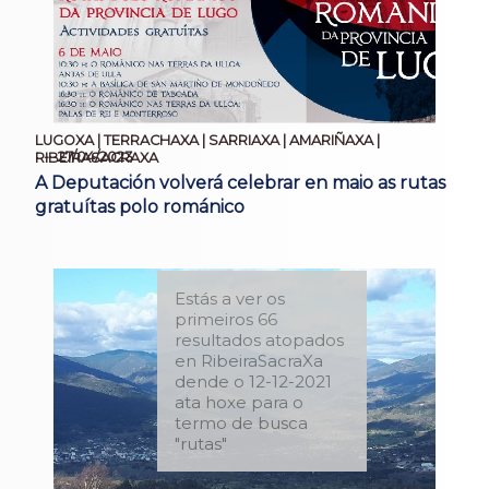
LUGOXA | TERRACHAXA | SARRIAXA | AMARIÑAXA |
27/04/2023
RIBEIRASACRAXA
A Deputación volverá celebrar en maio as rutas
gratuítas polo románico
Estás a ver os
primeiros 66
resultados atopados
en RibeiraSacraXa
dende o 12-12-2021
ata hoxe para o
termo de busca
"rutas"