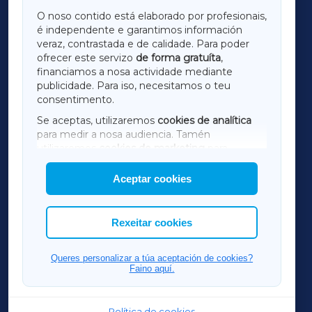
GALICIAXA
O noso contido está elaborado por profesionais,
é independente e garantimos información
LUGOXA
veraz, contrastada e de calidade. Para poder
ofrecer este servizo
de forma gratuíta
,
financiamos a nosa actividade mediante
TERRACHAXA
publicidade. Para iso, necesitamos o teu
consentimento.
SARRIAXA
Se aceptas, utilizaremos
cookies de analítica
para medir a nosa audiencia. Tamén
AMARIÑAXA
utilizaremos
cookies de marketing
para
mostrar publicidade de terceiros.
Aceptar cookies
RIBEIRASACRAXA
Así mesmo, podes personalizar a elección das
cookies que desexas permitir.
ACORUÑAXA
Rexeitar cookies
FERROLXA
Queres personalizar a túa aceptación de cookies?
Faino aquí.
OURENSEXA
Política de cookies