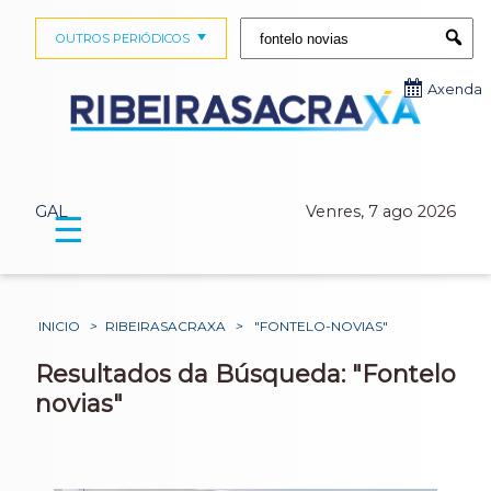
Buscar:
OUTROS PERIÓDICOS
Submi
Axenda
GAL
Venres, 7 ago 2026
☰
INICIO
>
RIBEIRASACRAXA
>
"FONTELO-NOVIAS"
Resultados da Búsqueda: "Fontelo
novias"