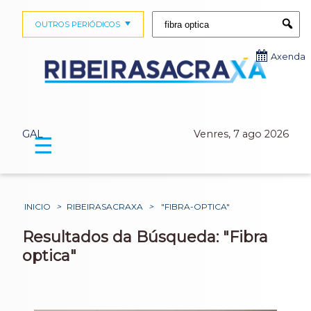
Buscar:
OUTROS PERIÓDICOS
Submi
Axenda
GAL
Venres, 7 ago 2026
☰
INICIO
>
RIBEIRASACRAXA
>
"FIBRA-OPTICA"
Resultados da Búsqueda: "Fibra
optica"