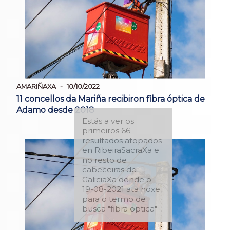
AMARIÑAXA
10/10/2022
11 concellos da Mariña recibiron fibra óptica de
Adamo desde 2018
Estás a ver os
primeiros 66
resultados atopados
en RibeiraSacraXa e
no resto de
cabeceiras de
GaliciaXa dende o
19-08-2021 ata hoxe
para o termo de
busca "fibra optica"