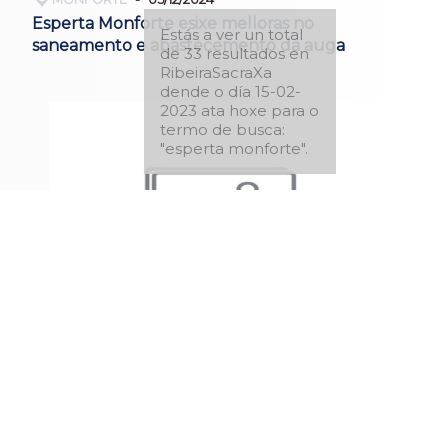
Esperta Monforte esixe melloras no
Estás a ver un total
saneamento e abastecemento da auga
de 33 resultados en
RibeiraSacraXa
dende o día 15-02-
2023 ata hoxe para o
termo de busca:
"esperta monforte".
MONFORTE
16/03/2024
Esperta Monforte pedirá no pleno abrir un
debate para asegurar a viabilidade do viño na
Ribeira Sacra