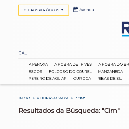
Axenda
OUTROS PERIÓDICOS
GAL
A PEROXA
A POBRA DE TRIVES
A POBRA DO B
ESGOS
FOLGOSO DO COUREL
MANZANEDA
PEREIRO DE AGUIAR
QUIROGA
RIBAS DE SIL
INICIO
>
RIBEIRASACRAXA
>
"CIM"
Resultados da Búsqueda: "Cim"