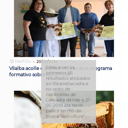
PANTÓN
20/06/2024
Estás a ver os
Vilalba acolle o primeiro curso dun programa
primeiros 66
formativo sobre apicultura
resultados atopados
en RibeiraSacraXa e
no resto de
cabeceiras de
GaliciaXa dende o 21-
05-2019 ata hoxe
para o termo de
busca "apicultura"