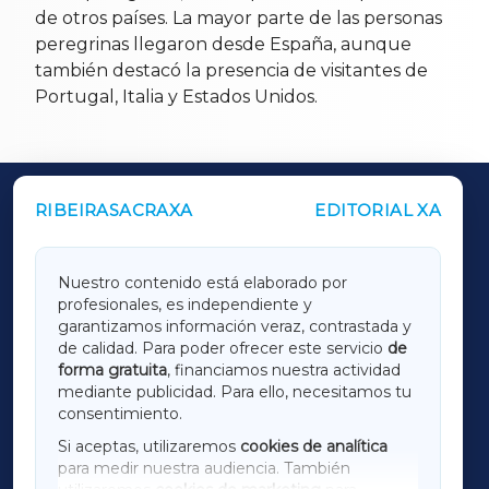
de otros países. La mayor parte de las personas
peregrinas llegaron desde España, aunque
también destacó la presencia de visitantes de
Portugal, Italia y Estados Unidos.
RIBEIRASACRAXA
EDITORIAL XA
OUTROS PERIÓDICOS
GALICIAXA
Nuestro contenido está elaborado por
profesionales, es independiente y
LUGOXA
garantizamos información veraz, contrastada y
de calidad. Para poder ofrecer este servicio
de
forma gratuita
, financiamos nuestra actividad
TERRACHAXA
mediante publicidad. Para ello, necesitamos tu
consentimiento.
SARRIAXA
Si aceptas, utilizaremos
cookies de analítica
para medir nuestra audiencia. También
AMARIÑAXA