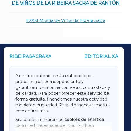
DE VIÑOS DE LA RIBEIRA SACRA DE PANTÓN
XXXI Mostra de Viños da Ribeira Sacra
RIBEIRASACRAXA
EDITORIAL XA
OUTROS PERIÓDICOS
GALICIAXA
Nuestro contenido está elaborado por
profesionales, es independiente y
LUGOXA
garantizamos información veraz, contrastada y
de calidad. Para poder ofrecer este servicio
de
forma gratuita
, financiamos nuestra actividad
TERRACHAXA
mediante publicidad. Para ello, necesitamos tu
consentimiento.
SARRIAXA
Si aceptas, utilizaremos
cookies de analítica
para medir nuestra audiencia. También
AMARIÑAXA