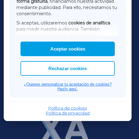
forma gratuita
, financiamos nuestra actividad
TERRACHAXA
mediante publicidad. Para ello, necesitamos tu
consentimiento.
SARRIAXA
Si aceptas, utilizaremos
cookies de analítica
para medir nuestra audiencia. También
AMARIÑAXA
utilizaremos
cookies de marketing
para
mostrar publicidad de terceros.
Aceptar cookies
RIBEIRASACRAXA
Asimismo, puedes personalizar la elección de
las cookies que deseas permitir.
ACORUÑAXA
Rechazar cookies
FERROLXA
¿Quieres personalizar tu aceptación de cookies?
Hazlo aquí.
OURENSEXA
Política de cookies
Política de privacidad