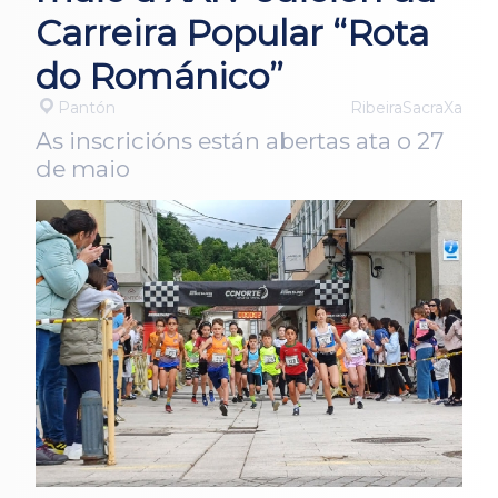
Carreira Popular “Rota
do Románico”
Pantón
RibeiraSacraXa
As inscricións están abertas ata o 27
de maio