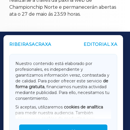
realizarse a través da páxina web de
Championchip Norte e permanecerán abertas
ata o 27 de maio ás 23:59 horas.
RIBEIRASACRAXA
EDITORIAL XA
OUTROS PERIÓDICOS
GALICIAXA
Nuestro contenido está elaborado por
profesionales, es independiente y
LUGOXA
garantizamos información veraz, contrastada y
de calidad. Para poder ofrecer este servicio
de
forma gratuita
, financiamos nuestra actividad
TERRACHAXA
mediante publicidad. Para ello, necesitamos tu
consentimiento.
SARRIAXA
Si aceptas, utilizaremos
cookies de analítica
para medir nuestra audiencia. También
AMARIÑAXA
utilizaremos
cookies de marketing
para
mostrar publicidad de terceros.