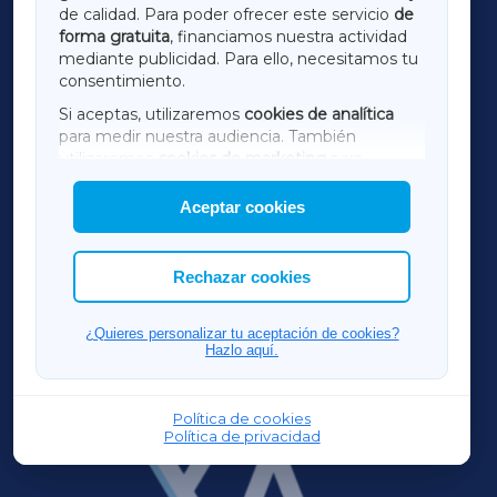
de calidad. Para poder ofrecer este servicio
de
forma gratuita
, financiamos nuestra actividad
TERRACHAXA
mediante publicidad. Para ello, necesitamos tu
consentimiento.
SARRIAXA
Si aceptas, utilizaremos
cookies de analítica
para medir nuestra audiencia. También
AMARIÑAXA
utilizaremos
cookies de marketing
para
mostrar publicidad de terceros.
Aceptar cookies
RIBEIRASACRAXA
Asimismo, puedes personalizar la elección de
las cookies que deseas permitir.
ACORUÑAXA
Rechazar cookies
FERROLXA
¿Quieres personalizar tu aceptación de cookies?
Hazlo aquí.
OURENSEXA
Política de cookies
Política de privacidad