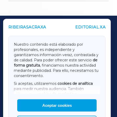
RIBEIRASACRAXA
EDITORIAL XA
OUTROS PERIÓDICOS
GALICIAXA
Nuestro contenido está elaborado por
profesionales, es independiente y
LUGOXA
garantizamos información veraz, contrastada y
de calidad. Para poder ofrecer este servicio
de
forma gratuita
, financiamos nuestra actividad
TERRACHAXA
mediante publicidad. Para ello, necesitamos tu
consentimiento.
SARRIAXA
Si aceptas, utilizaremos
cookies de analítica
para medir nuestra audiencia. También
AMARIÑAXA
utilizaremos
cookies de marketing
para
mostrar publicidad de terceros.
Aceptar cookies
RIBEIRASACRAXA
Asimismo, puedes personalizar la elección de
las cookies que deseas permitir.