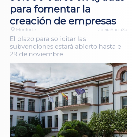
para fomentar la
creación de empresas
Monforte
RibeiraSacraXa
El plazo para solicitar las
subvenciones estará abierto hasta el
29 de noviembre