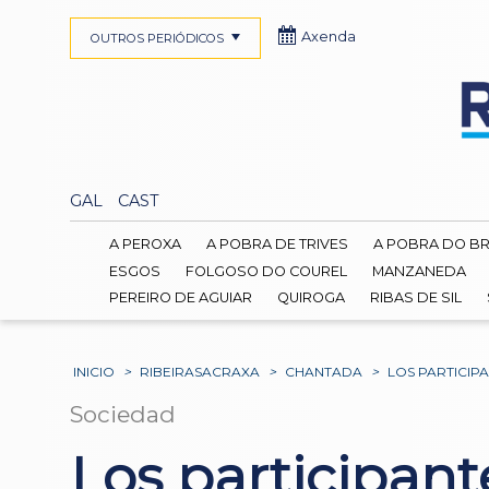
Axenda
OUTROS PERIÓDICOS
GAL
CAST
A PEROXA
A POBRA DE TRIVES
A POBRA DO B
ESGOS
FOLGOSO DO COUREL
MANZANEDA
PEREIRO DE AGUIAR
QUIROGA
RIBAS DE SIL
INICIO
>
RIBEIRASACRAXA
>
CHANTADA
>
LOS PARTICIP
Sociedad
Los participant