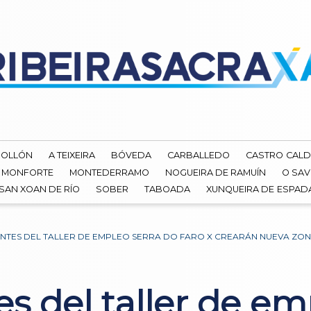
ROLLÓN
A TEIXEIRA
BÓVEDA
CARBALLEDO
CASTRO CALD
MONFORTE
MONTEDERRAMO
NOGUEIRA DE RAMUÍN
O SAV
SAN XOAN DE RÍO
SOBER
TABOADA
XUNQUEIRA DE ESPA
ANTES DEL TALLER DE EMPLEO SERRA DO FARO X CREARÁN NUEVA ZO
es del taller de e