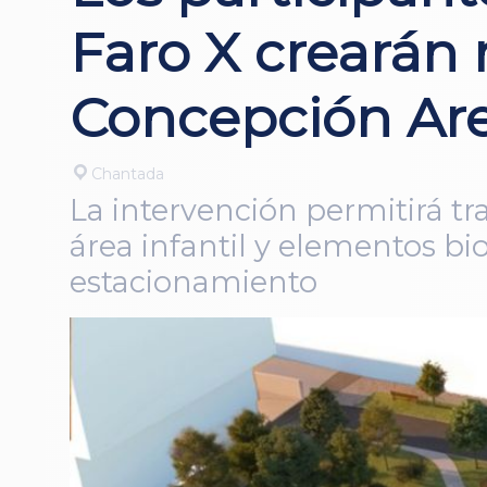
Faro X crearán 
Concepción Ar
Chantada
La intervención permitirá tr
área infantil y elementos b
estacionamiento