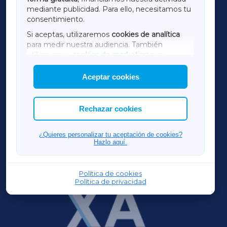
TERRACHAXA
mediante publicidad. Para ello, necesitamos tu
consentimiento.
SARRIAXA
Si aceptas, utilizaremos
cookies de analítica
para medir nuestra audiencia. También
AMARIÑAXA
utilizaremos
cookies de marketing
para
mostrar publicidad de terceros.
Aceptar cookies
RIBEIRASACRAXA
Asimismo, puedes personalizar la elección de
las cookies que deseas permitir.
ACORUÑAXA
Rechazar cookies
FERROLXA
¿Quieres personalizar tu aceptación de cookies?
Hazlo aquí.
OURENSEXA
Política de cookies
Política de privacidad