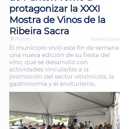
protagonizar la XXXI
Mostra de Vinos de la
Ribeira Sacra
Pantón
RibeiraSacraXa
El municipio vivió este fin de semana
una nueva edición de su fiesta del
vino, que se desarrolló con
actividades vinculadas a la
promoción del sector vitivinícola, la
gastronomía y el enoturismo.