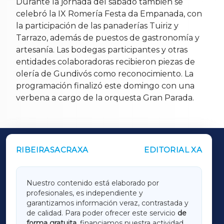
Durante la jornada del sábado también se
celebró la IX Romería Festa da Empanada, con
la participación de las panaderías Tuiriz y
Tarrazo, además de puestos de gastronomía y
artesanía. Las bodegas participantes y otras
entidades colaboradoras recibieron piezas de
olería de Gundivós como reconocimiento. La
programación finalizó este domingo con una
verbena a cargo de la orquesta Gran Parada.
RIBEIRASACRAXA
EDITORIAL XA
OUTROS PERIÓDICOS
GALICIAXA
Nuestro contenido está elaborado por
profesionales, es independiente y
LUGOXA
garantizamos información veraz, contrastada y
de calidad. Para poder ofrecer este servicio
de
forma gratuita
, financiamos nuestra actividad