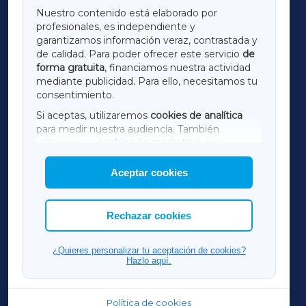
GALICIAXA
Nuestro contenido está elaborado por
profesionales, es independiente y
LUGOXA
garantizamos información veraz, contrastada y
de calidad. Para poder ofrecer este servicio
de
forma gratuita
, financiamos nuestra actividad
TERRACHAXA
mediante publicidad. Para ello, necesitamos tu
consentimiento.
SARRIAXA
Si aceptas, utilizaremos
cookies de analítica
para medir nuestra audiencia. También
AMARIÑAXA
utilizaremos
cookies de marketing
para
mostrar publicidad de terceros.
Aceptar cookies
RIBEIRASACRAXA
Asimismo, puedes personalizar la elección de
las cookies que deseas permitir.
ACORUÑAXA
Rechazar cookies
FERROLXA
¿Quieres personalizar tu aceptación de cookies?
Hazlo aquí.
OURENSEXA
Política de cookies