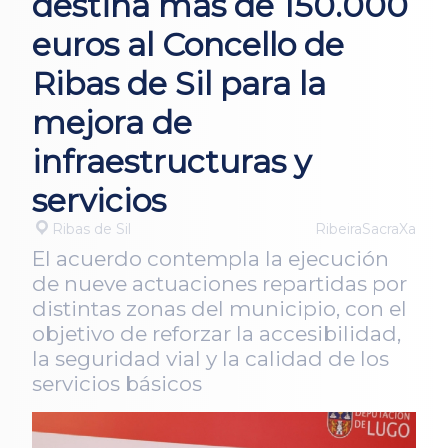
destina más de 150.000
euros al Concello de
Ribas de Sil para la
mejora de
infraestructuras y
servicios
Ribas de Sil
RibeiraSacraXa
El acuerdo contempla la ejecución
de nueve actuaciones repartidas por
distintas zonas del municipio, con el
objetivo de reforzar la accesibilidad,
la seguridad vial y la calidad de los
servicios básicos