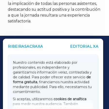
la implicación de todas las personas asistentes,
destacando su actitud positiva y la contribución
a que la jornada resultara una experiencia
satisfactoria.
RIBEIRASACRAXA
EDITORIAL XA
OUTROS PERIÓDICOS
GALICIAXA
Nuestro contenido está elaborado por
profesionales, es independiente y
LUGOXA
garantizamos información veraz, contrastada y
de calidad. Para poder ofrecer este servicio
de
forma gratuita
, financiamos nuestra actividad
TERRACHAXA
mediante publicidad. Para ello, necesitamos tu
consentimiento.
SARRIAXA
Si aceptas, utilizaremos
cookies de analítica
para medir nuestra audiencia. También
AMARIÑAXA
utilizaremos
cookies de marketing
para