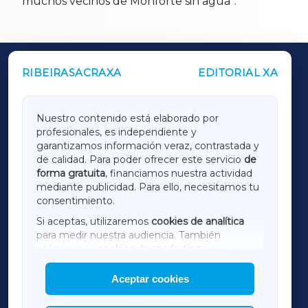
muchos vecinos de Monforte sin agua”.
RIBEIRASACRAXA
EDITORIAL XA
OUTROS PERIÓDICOS
GALICIAXA
Nuestro contenido está elaborado por
profesionales, es independiente y
LUGOXA
garantizamos información veraz, contrastada y
de calidad. Para poder ofrecer este servicio
de
forma gratuita
, financiamos nuestra actividad
TERRACHAXA
mediante publicidad. Para ello, necesitamos tu
consentimiento.
SARRIAXA
Si aceptas, utilizaremos
cookies de analítica
para medir nuestra audiencia. También
AMARIÑAXA
utilizaremos
cookies de marketing
para
mostrar publicidad de terceros.
Aceptar cookies
RIBEIRASACRAXA
Asimismo, puedes personalizar la elección de
las cookies que deseas permitir.