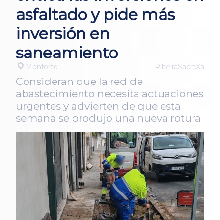
asfaltado y pide más
inversión en
saneamiento
Monforte
RibeiraSacraXa
Consideran que la red de
abastecimiento necesita actuaciones
urgentes y advierten de que esta
semana se produjo una nueva rotura