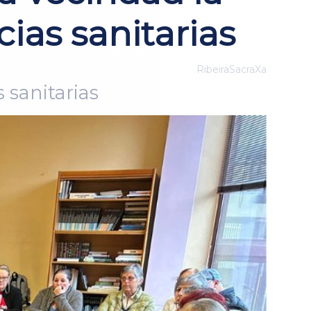
ias sanitarias
RibeiraSacraXa
 sanitarias