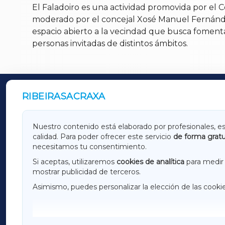
El Faladoiro es una actividad promovida por el C
moderado por el concejal Xosé Manuel Fernández 
espacio abierto a la vecindad que busca fomenta
personas invitadas de distintos ámbitos.
RIBEIRASACRAXA
OUTROS PERIÓDICOS
GALICIAXA
LUGOX
Nuestro contenido está elaborado por profesionales, e
calidad. Para poder ofrecer este servicio
de forma gratu
AMARIÑAXA
RIBEIR
necesitamos tu consentimiento.
OURENSEXA
Si aceptas, utilizaremos
cookies de analítica
para medir 
mostrar publicidad de terceros.
Asimismo, puedes personalizar la elección de las cooki
F
I