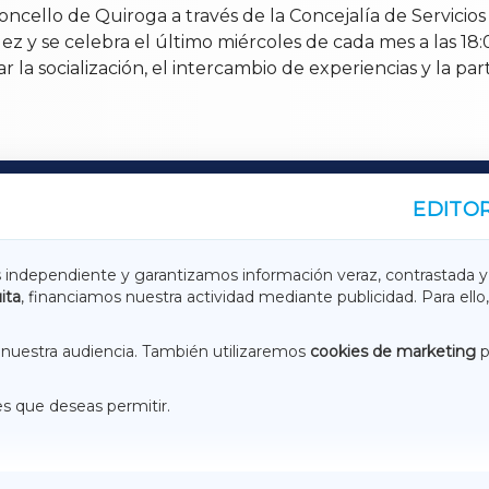
oncello de Quiroga a través de la Concejalía de Servicios
y se celebra el último miércoles de cada mes a las 18:00
r la socialización, el intercambio de experiencias y la 
EDITOR
A
TERRACHAXA
s independiente y garantizamos información veraz, contrastada y
ita
, financiamos nuestra actividad mediante publicidad. Para ello,
ASACRAXA
ACORUÑAXA
nuestra audiencia. También utilizaremos
cookies de marketing
p
es que deseas permitir.
ACEBOOK
CONTACTO
NSTAGRAM