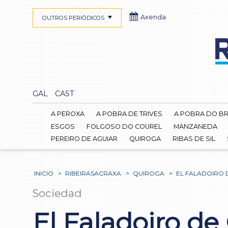
Axenda
OUTROS PERIÓDICOS
GAL
CAST
A PEROXA
A POBRA DE TRIVES
A POBRA DO B
ESGOS
FOLGOSO DO COUREL
MANZANEDA
PEREIRO DE AGUIAR
QUIROGA
RIBAS DE SIL
INICIO
>
RIBEIRASACRAXA
>
QUIROGA
>
EL FALADOIRO 
Sociedad
El Faladoiro de