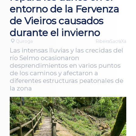
entorno de la Fervenza
de Vieiros causados
durante el invierno
Quiroga
RibeiraSacraXa
Las intensas lluvias y las crecidas del
río Selmo ocasionaron
desprendimientos en varios puntos
de los caminos y afectaron a
diferentes estructuras peatonales de
la zona