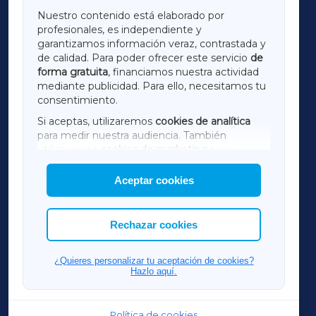
GALICIAXA
Nuestro contenido está elaborado por
profesionales, es independiente y
LUGOXA
garantizamos información veraz, contrastada y
de calidad. Para poder ofrecer este servicio
de
forma gratuita
, financiamos nuestra actividad
TERRACHAXA
mediante publicidad. Para ello, necesitamos tu
consentimiento.
SARRIAXA
Si aceptas, utilizaremos
cookies de analítica
para medir nuestra audiencia. También
AMARIÑAXA
utilizaremos
cookies de marketing
para
mostrar publicidad de terceros.
Aceptar cookies
RIBEIRASACRAXA
Asimismo, puedes personalizar la elección de
las cookies que deseas permitir.
ACORUÑAXA
Rechazar cookies
FERROLXA
¿Quieres personalizar tu aceptación de cookies?
Hazlo aquí.
OURENSEXA
Política de cookies