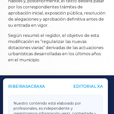
hábiles y, posteriormente, el texto deberá pasar
por los correspondientes trámites de
aprobación inicial, exposición pública, resolución
de alegaciones y aprobación definitiva antes de
su entrada en vigor.
Según resumió el regidor, el objetivo de esta
modificación es “regularizar las nuevas
dotaciones viarias” derivadas de las actuaciones
urbanísticas desarrolladas en los últimos años
en el municipio.
RIBEIRASACRAXA
EDITORIAL XA
OUTROS PERIÓDICOS
GALICIAXA
Nuestro contenido está elaborado por
profesionales, es independiente y
LUGOXA
garantizamos información veraz, contrastada y