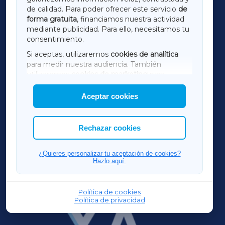
de calidad. Para poder ofrecer este servicio
de
forma gratuita
, financiamos nuestra actividad
TERRACHAXA
mediante publicidad. Para ello, necesitamos tu
consentimiento.
SARRIAXA
Si aceptas, utilizaremos
cookies de analítica
para medir nuestra audiencia. También
AMARIÑAXA
utilizaremos
cookies de marketing
para
mostrar publicidad de terceros.
Aceptar cookies
RIBEIRASACRAXA
Asimismo, puedes personalizar la elección de
las cookies que deseas permitir.
ACORUÑAXA
Rechazar cookies
FERROLXA
¿Quieres personalizar tu aceptación de cookies?
Hazlo aquí.
OURENSEXA
Política de cookies
Política de privacidad