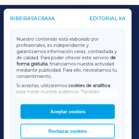
RIBEIRASACRAXA
EDITORIAL XA
OUTROS PERIÓDICOS
GALICIAXA
Nuestro contenido está elaborado por
profesionales, es independiente y
LUGOXA
garantizamos información veraz, contrastada y
de calidad. Para poder ofrecer este servicio
de
forma gratuita
, financiamos nuestra actividad
TERRACHAXA
mediante publicidad. Para ello, necesitamos tu
consentimiento.
SARRIAXA
Si aceptas, utilizaremos
cookies de analítica
para medir nuestra audiencia. También
AMARIÑAXA
utilizaremos
cookies de marketing
para
mostrar publicidad de terceros.
Aceptar cookies
RIBEIRASACRAXA
Asimismo, puedes personalizar la elección de
las cookies que deseas permitir.
ACORUÑAXA
Rechazar cookies