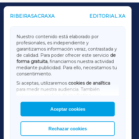
RIBEIRASACRAXA
EDITORIAL XA
OUTROS PERIÓDICOS
GALICIAXA
Nuestro contenido está elaborado por
profesionales, es independiente y
LUGOXA
garantizamos información veraz, contrastada y
de calidad. Para poder ofrecer este servicio
de
forma gratuita
, financiamos nuestra actividad
TERRACHAXA
mediante publicidad. Para ello, necesitamos tu
consentimiento.
SARRIAXA
Si aceptas, utilizaremos
cookies de analítica
para medir nuestra audiencia. También
AMARIÑAXA
utilizaremos
cookies de marketing
para
mostrar publicidad de terceros.
Aceptar cookies
RIBEIRASACRAXA
Asimismo, puedes personalizar la elección de
las cookies que deseas permitir.
ACORUÑAXA
Rechazar cookies