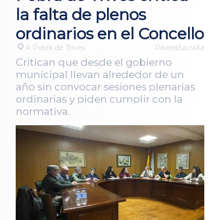
la falta de plenos
ordinarios en el Concello
A Pobra de Trives
RibeiraSacraXa
Critican que desde el gobierno
municipal llevan alrededor de un
año sin convocar sesiones plenarias
ordinarias y piden cumplir con la
normativa.