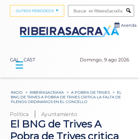
Buscar:
OUTROS PERIÓDICOS
Submi
Axenda
GAL
CAST
Domingo, 9 ago 2026
☰
INICIO
>
RIBEIRASACRAXA
>
A POBRA DE TRIVES
>
EL
BNG DE TRIVES A POBRA DE TRIVES CRITICA LA FALTA DE
PLENOS ORDINARIOS EN EL CONCELLO
|
Política
Ayuntamiento
El BNG de Trives A
Pobra de Trives critica