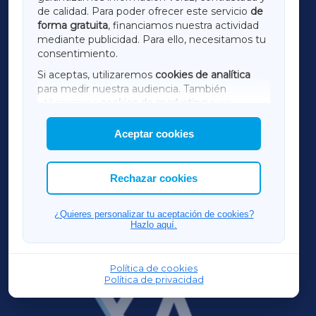
de calidad. Para poder ofrecer este servicio
de
forma gratuita
, financiamos nuestra actividad
TERRACHAXA
mediante publicidad. Para ello, necesitamos tu
consentimiento.
SARRIAXA
Si aceptas, utilizaremos
cookies de analítica
para medir nuestra audiencia. También
AMARIÑAXA
utilizaremos
cookies de marketing
para
mostrar publicidad de terceros.
Aceptar cookies
RIBEIRASACRAXA
Asimismo, puedes personalizar la elección de
las cookies que deseas permitir.
ACORUÑAXA
Rechazar cookies
FERROLXA
¿Quieres personalizar tu aceptación de cookies?
Hazlo aquí.
OURENSEXA
Política de cookies
Política de privacidad