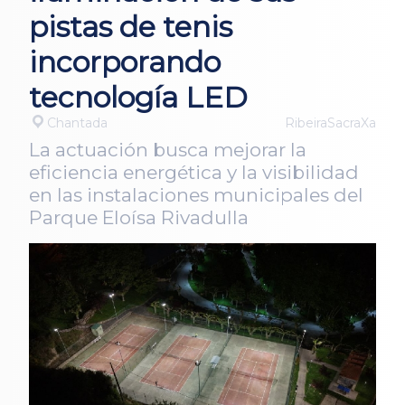
pistas de tenis
incorporando
tecnología LED
Chantada
RibeiraSacraXa
La actuación busca mejorar la
eficiencia energética y la visibilidad
en las instalaciones municipales del
Parque Eloísa Rivadulla