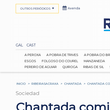
Axenda
OUTROS PERIÓDICOS
GAL
CAST
A PEROXA
A POBRA DE TRIVES
A POBRA DO B
ESGOS
FOLGOSO DO COUREL
MANZANEDA
PEREIRO DE AGUIAR
QUIROGA
RIBAS DE SIL
INICIO
>
RIBEIRASACRAXA
>
CHANTADA
>
CHANTADA COM
Sociedad
Chantada comie