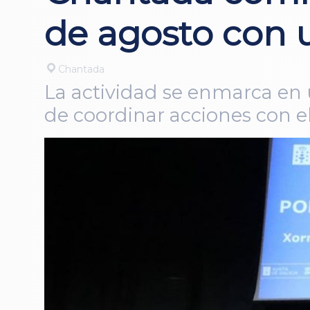
de agosto con u
Chantada
La actividad se enmarca en u
de coordinar acciones con el 