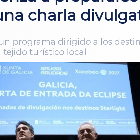
na charla divulga
n programa dirigido a los destino
tejido turístico local