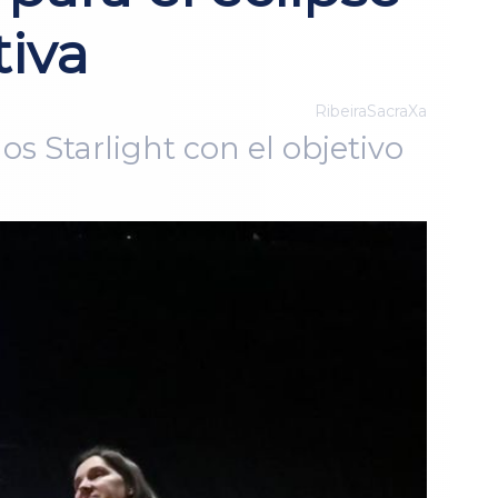
tiva
RibeiraSacraXa
s Starlight con el objetivo