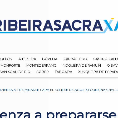
ROLLÓN
A TEIXEIRA
BÓVEDA
CARBALLEDO
CASTRO CALD
MONFORTE
MONTEDERRAMO
NOGUEIRA DE RAMUÍN
O SAV
SAN XOAN DE RÍO
SOBER
TABOADA
XUNQUEIRA DE ESPA
IENZA A PREPARARSE PARA EL ECLIPSE DE AGOSTO CON UNA CHARL
nza a prepararse p