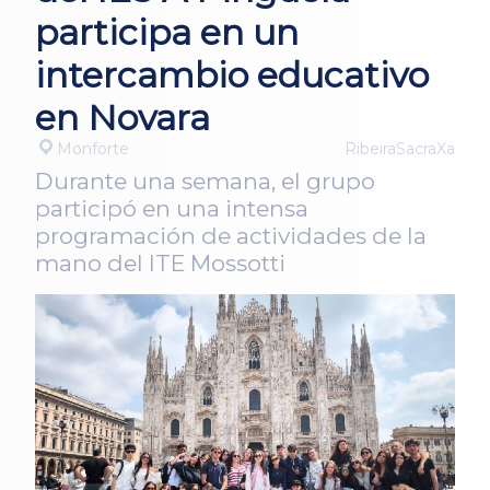
participa en un
intercambio educativo
en Novara
Monforte
RibeiraSacraXa
Durante una semana, el grupo
participó en una intensa
programación de actividades de la
mano del ITE Mossotti