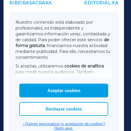
RIBEIRASACRAXA
EDITORIAL XA
OUTROS PERIÓDICOS
GALICIAXA
Nuestro contenido está elaborado por
profesionales, es independiente y
LUGOXA
garantizamos información veraz, contrastada y
de calidad. Para poder ofrecer este servicio
de
forma gratuita
, financiamos nuestra actividad
TERRACHAXA
mediante publicidad. Para ello, necesitamos tu
consentimiento.
SARRIAXA
Si aceptas, utilizaremos
cookies de analítica
para medir nuestra audiencia. También
AMARIÑAXA
utilizaremos
cookies de marketing
para
mostrar publicidad de terceros.
Aceptar cookies
RIBEIRASACRAXA
Asimismo, puedes personalizar la elección de
las cookies que deseas permitir.
ACORUÑAXA
Rechazar cookies
FERROLXA
¿Quieres personalizar tu aceptación de cookies?
Hazlo aquí.