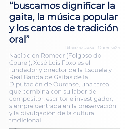
“buscamos dignificar la
gaita, la música popular
y los cantos de tradición
oral”
RibeiraSacraXa | OurenseXa
Nacido en Romeor (Folgoso do
Courel), Xosé Lois Foxo es el
fundador y director de la Escuela y
Real Banda de Gaitas de la
Diputación de Ourense, una tarea
que combina con su labor de
compositor, escritor e investigador,
siempre centrada en la preservación
y la divulgación de la cultura
tradicional