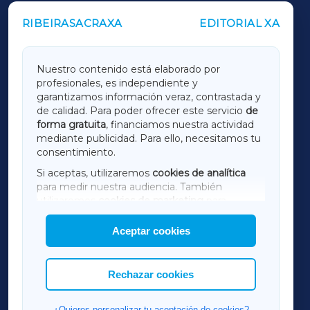
RIBEIRASACRAXA
EDITORIAL XA
OUTROS PERIÓDICOS
GALICIAXA
Nuestro contenido está elaborado por
profesionales, es independiente y
LUGOXA
garantizamos información veraz, contrastada y
de calidad. Para poder ofrecer este servicio
de
forma gratuita
, financiamos nuestra actividad
TERRACHAXA
mediante publicidad. Para ello, necesitamos tu
consentimiento.
SARRIAXA
Si aceptas, utilizaremos
cookies de analítica
para medir nuestra audiencia. También
AMARIÑAXA
utilizaremos
cookies de marketing
para
mostrar publicidad de terceros.
Aceptar cookies
RIBEIRASACRAXA
Asimismo, puedes personalizar la elección de
las cookies que deseas permitir.
ACORUÑAXA
Rechazar cookies
FERROLXA
¿Quieres personalizar tu aceptación de cookies?