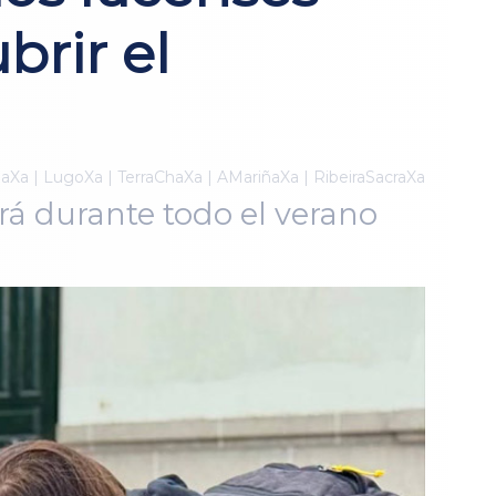
brir el
iaXa | LugoXa | TerraChaXa | AMariñaXa | RibeiraSacraXa
rá durante todo el verano