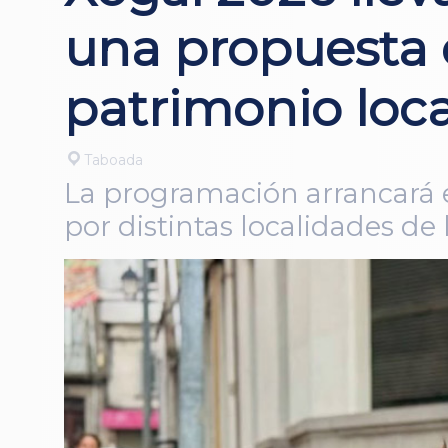
una propuesta d
patrimonio loca
Taboada
La programación arrancará e
por distintas localidades de 