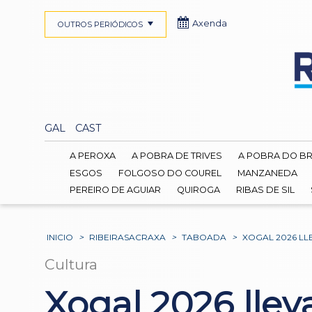
Axenda
OUTROS PERIÓDICOS
GAL
CAST
A PEROXA
A POBRA DE TRIVES
A POBRA DO B
ESGOS
FOLGOSO DO COUREL
MANZANEDA
PEREIRO DE AGUIAR
QUIROGA
RIBAS DE SIL
INICIO
>
RIBEIRASACRAXA
>
TABOADA
>
XOGAL 2026 LL
Cultura
Xogal 2026 llev