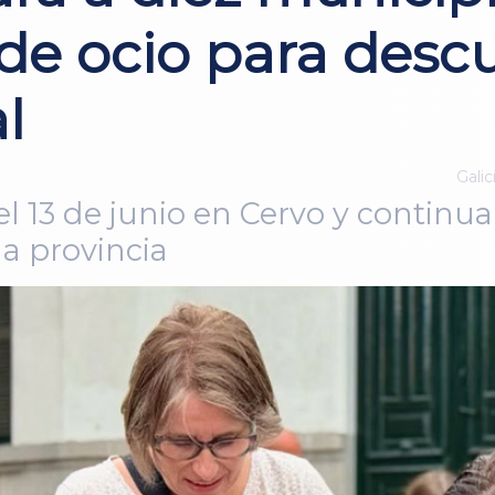
e ocio para descu
l
Galic
l 13 de junio en Cervo y continua
la provincia