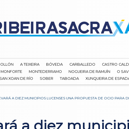
ROLLÓN
A TEIXEIRA
BÓVEDA
CARBALLEDO
CASTRO CALD
MONFORTE
MONTEDERRAMO
NOGUEIRA DE RAMUÍN
O SAV
SAN XOAN DE RÍO
SOBER
TABOADA
XUNQUEIRA DE ESPA
EVARÁ A DIEZ MUNICIPIOS LUCENSES UNA PROPUESTA DE OCIO PARA 
ará a diez municip