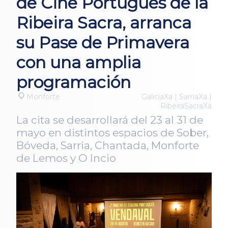
de Cine Portugués de la
Ribeira Sacra, arranca
su Pase de Primavera
con una amplia
programación
Monforte
GaliciaXa | SarriaXa |
RibeiraSacraXa
La cita se desarrollará del 23 al 31 de
mayo en distintos espacios de Sober,
Bóveda, Sarria, Chantada, Monforte
de Lemos y O Incio