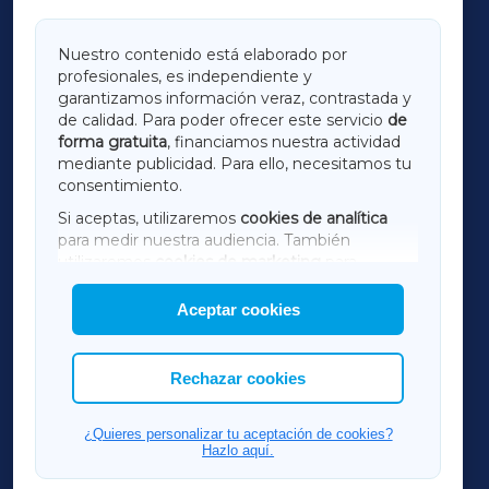
GALICIAXA
Nuestro contenido está elaborado por
profesionales, es independiente y
LUGOXA
garantizamos información veraz, contrastada y
de calidad. Para poder ofrecer este servicio
de
forma gratuita
, financiamos nuestra actividad
TERRACHAXA
mediante publicidad. Para ello, necesitamos tu
consentimiento.
SARRIAXA
Si aceptas, utilizaremos
cookies de analítica
para medir nuestra audiencia. También
AMARIÑAXA
utilizaremos
cookies de marketing
para
mostrar publicidad de terceros.
Aceptar cookies
RIBEIRASACRAXA
Asimismo, puedes personalizar la elección de
las cookies que deseas permitir.
ACORUÑAXA
Rechazar cookies
FERROLXA
¿Quieres personalizar tu aceptación de cookies?
Hazlo aquí.
OURENSEXA