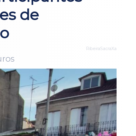
les de
do
RibeiraSacraXa
uros