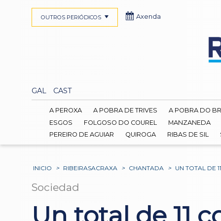
Axenda
OUTROS PERIÓDICOS
GAL
CAST
A PEROXA
A POBRA DE TRIVES
A POBRA DO B
ESGOS
FOLGOSO DO COUREL
MANZANEDA
PEREIRO DE AGUIAR
QUIROGA
RIBAS DE SIL
INICIO
>
RIBEIRASACRAXA
>
CHANTADA
>
UN TOTAL DE 
Sociedad
Un total de 11 