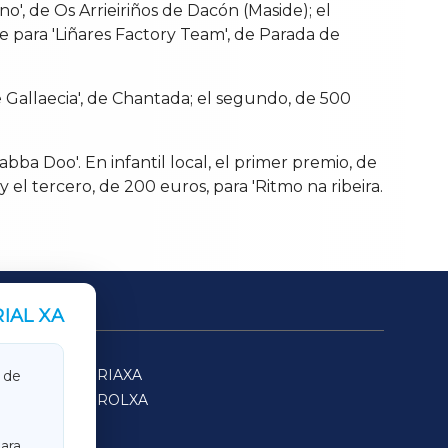
', de Os Arrieiriños de Dacón (Maside); el
ue para 'Liñares Factory Team', de Parada de
e Gallaecia', de Chantada; el segundo, de 500
bba Doo'. En infantil local, el primer premio, de
y el tercero, de 200 euros, para 'Ritmo na ribeira.
IAL XA
SARRIAXA
 de
FERROLXA
ara