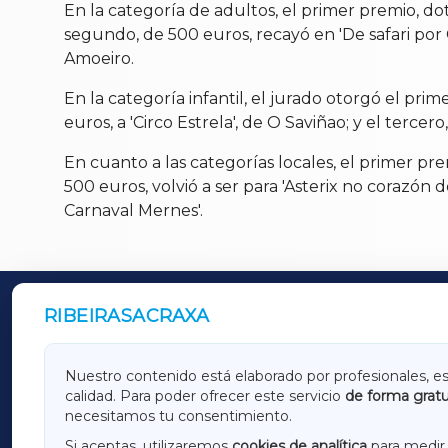
En la categoría de adultos, el primer premio, do
segundo, de 500 euros, recayó en 'De safari por 
Amoeiro.
En la categoría infantil, el jurado otorgó el pri
euros, a 'Circo Estrela', de O Saviñao; y el tercer
En cuanto a las categorías locales, el primer pr
500 euros, volvió a ser para 'Asterix no corazón d
Carnaval Mernes'.
RIBEIRASACRAXA
OUTROS PERIÓDICOS
GALICIAXA
LUGOX
Nuestro contenido está elaborado por profesionales, e
calidad. Para poder ofrecer este servicio
de forma gratu
AMARIÑAXA
RIBEIR
necesitamos tu consentimiento.
OURENSEXA
Si aceptas, utilizaremos
cookies de analítica
para medir 