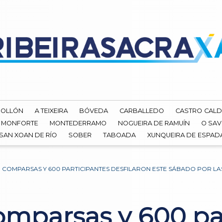
ROLLÓN
A TEIXEIRA
BÓVEDA
CARBALLEDO
CASTRO CALD
MONFORTE
MONTEDERRAMO
NOGUEIRA DE RAMUÍN
O SAV
SAN XOAN DE RÍO
SOBER
TABOADA
XUNQUEIRA DE ESPA
11 COMPARSAS Y 600 PARTICIPANTES DESFILARON ESTE SÁBADO POR LA
comparsas y 600 pa