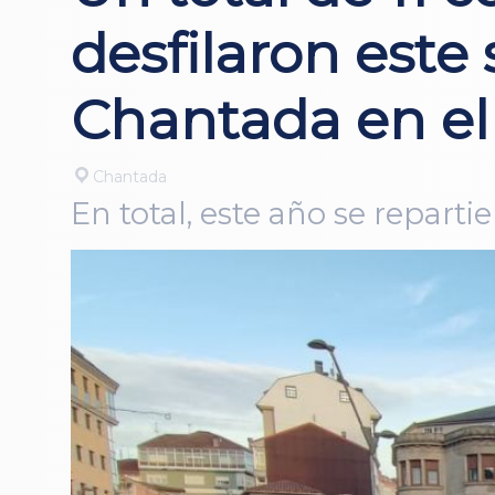
desfilaron este 
Chantada en el 
Chantada
En total, este año se repart