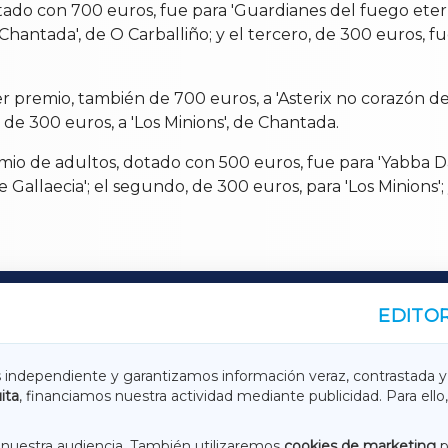
tado con 700 euros, fue para 'Guardianes del fuego eterno
Chantada', de O Carballiño; y el tercero, de 300 euros, f
mer premio, también de 700 euros, a 'Asterix no corazón d
o, de 300 euros, a 'Los Minions', de Chantada.
emio de adultos, dotado con 500 euros, fue para 'Yabba Da
e Gallaecia'; el segundo, de 300 euros, para 'Los Minions'; 
EDITOR
A
TERRACHAXA
s independiente y garantizamos información veraz, contrastada y
ita
, financiamos nuestra actividad mediante publicidad. Para ello,
ASACRAXA
ACORUÑAXA
nuestra audiencia. También utilizaremos
cookies de marketing
p